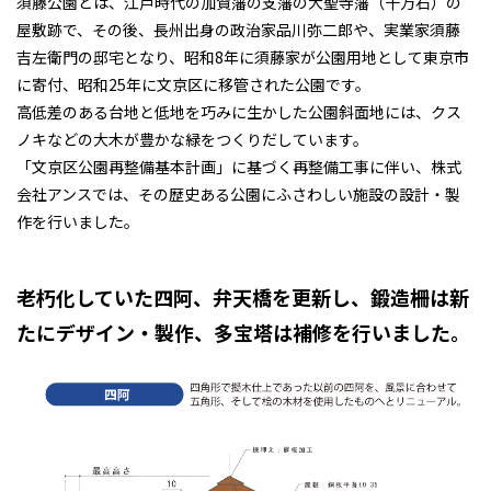
須藤公園とは、江戸時代の加賀藩の支藩の大聖寺藩（十万石）の
屋敷跡で、その後、長州出身の政治家品川弥二郎や、実業家須藤
吉左衛門の邸宅となり、昭和8年に須藤家が公園用地として東京市
に寄付、昭和25年に文京区に移管された公園です。
高低差のある台地と低地を巧みに生かした公園斜面地には、クス
ノキなどの大木が豊かな緑をつくりだしています。
「文京区公園再整備基本計画」に基づく再整備工事に伴い、株式
会社アンスでは、その歴史ある公園にふさわしい施設の設計・製
作を行いました。
老朽化していた四阿、弁天橋を更新し、鍛造柵は新
たにデザイン・製作、多宝塔は補修を行いました。