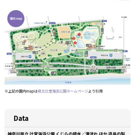
※上記の園内mapは
県立辻堂海浜公園ホームページ
より引用
Data
神奈川県立 辻堂海浜公園 くじらの噴水／滝流れ ほか 遊具の製