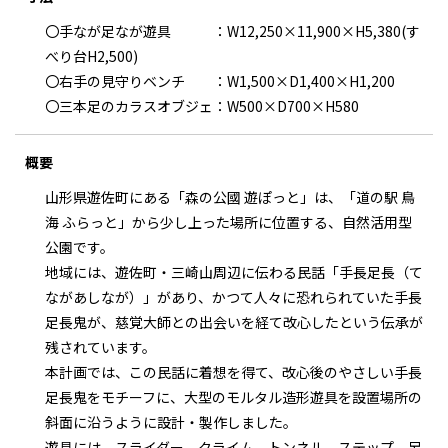
〇手なが足なが遊具 ：W12,250×11,900×H5,380(す
べり台H2,500)
〇右手の見守りベンチ ：W1,500×D1,400×H1,200
〇三本足のカラスオブジェ：W500×D700×H580
概要
山形県遊佐町にある「森の公國 遊ぽっと」は、「道の駅 鳥
海 ふらっと」から少し上った場所に位置する、自然活用型
公園です。
地域には、遊佐町・三崎山周辺に伝わる民話「手長足長（て
ながあしなが）」があり、かつて人々に恐れられていた手長
足長鬼が、慈覚大師との出会いを経て改心したという伝承が
残されています。
本計画では、この民話に着想を得て、改心後のやさしい手長
足長鬼をモチーフに、大型のモルタル造形遊具を設置場所の
斜面に沿うように設計・製作しました。
遊具には、スライダー、クライム、トンネル、ステップ、足