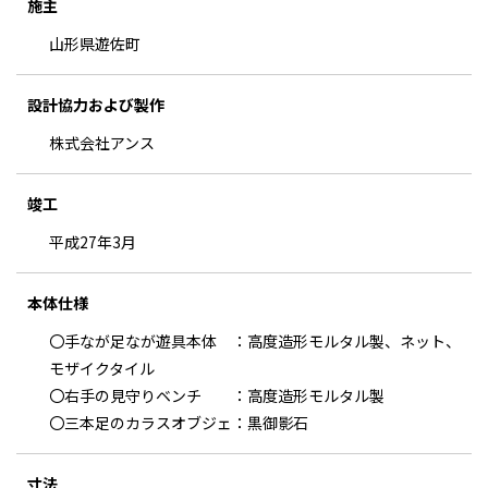
施主
山形県遊佐町
設計協力および製作
株式会社アンス
竣工
平成27年3月
本体仕様
〇手なが足なが遊具本体 ：高度造形モルタル製、ネット、
モザイクタイル
〇右手の見守りベンチ ：高度造形モルタル製
〇三本足のカラスオブジェ：黒御影石
寸法