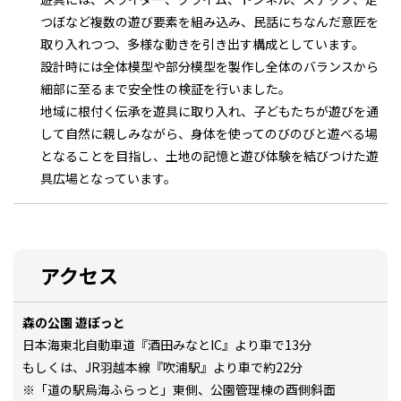
つぼなど複数の遊び要素を組み込み、民話にちなんだ意匠を
取り入れつつ、多様な動きを引き出す構成としています。
設計時には全体模型や部分模型を製作し全体のバランスから
細部に至るまで安全性の検証を行いました。
地域に根付く伝承を遊具に取り入れ、子どもたちが遊びを通
して自然に親しみながら、身体を使ってのびのびと遊べる場
となることを目指し、土地の記憶と遊び体験を結びつけた遊
具広場となっています。
アクセス
森の公園 遊ぽっと
日本海東北自動車道『酒田みなとIC』より車で13分
もしくは、JR羽越本線『吹浦駅』より車で約22分
※「道の駅烏海ふらっと」東側、公園管理棟の酉側斜面